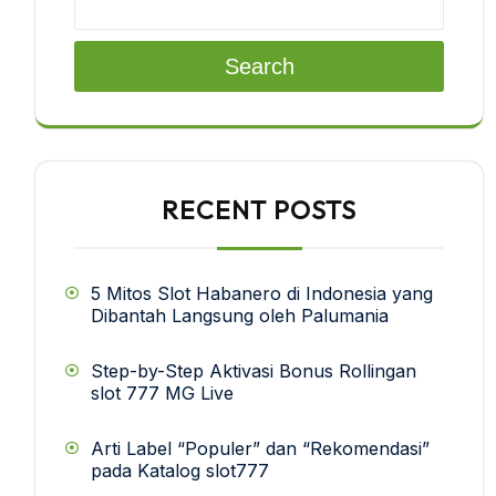
Search
RECENT POSTS
5 Mitos Slot Habanero di Indonesia yang
Dibantah Langsung oleh Palumania
Step-by-Step Aktivasi Bonus Rollingan
slot 777 MG Live
Arti Label “Populer” dan “Rekomendasi”
pada Katalog slot777