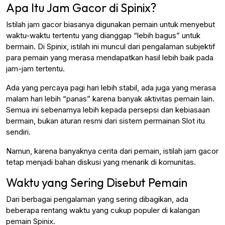
Apa Itu Jam Gacor di Spinix?
Istilah jam gacor biasanya digunakan pemain untuk menyebut
waktu-waktu tertentu yang dianggap “lebih bagus” untuk
bermain. Di Spinix, istilah ini muncul dari pengalaman subjektif
para pemain yang merasa mendapatkan hasil lebih baik pada
jam-jam tertentu.
Ada yang percaya pagi hari lebih stabil, ada juga yang merasa
malam hari lebih “panas” karena banyak aktivitas pemain lain.
Semua ini sebenarnya lebih kepada persepsi dan kebiasaan
bermain, bukan aturan resmi dari sistem permainan Slot itu
sendiri.
Namun, karena banyaknya cerita dari pemain, istilah jam gacor
tetap menjadi bahan diskusi yang menarik di komunitas.
Waktu yang Sering Disebut Pemain
Dari berbagai pengalaman yang sering dibagikan, ada
beberapa rentang waktu yang cukup populer di kalangan
pemain Spinix.