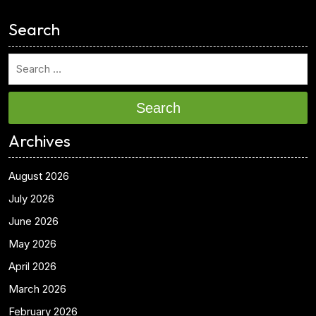
Search
Search
Archives
August 2026
July 2026
June 2026
May 2026
April 2026
March 2026
February 2026