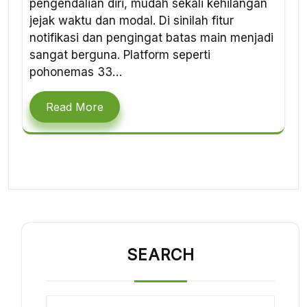
pengendalian diri, mudah sekali kehilangan
jejak waktu dan modal. Di sinilah fitur
notifikasi dan pengingat batas main menjadi
sangat berguna. Platform seperti
pohonemas 33…
Read More
SEARCH