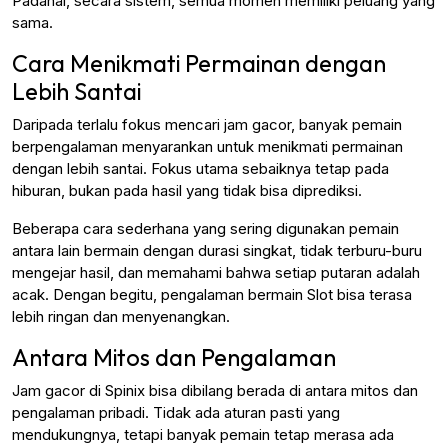
Padahal, secara sistem, semua momen memiliki peluang yang
sama.
Cara Menikmati Permainan dengan
Lebih Santai
Daripada terlalu fokus mencari jam gacor, banyak pemain
berpengalaman menyarankan untuk menikmati permainan
dengan lebih santai. Fokus utama sebaiknya tetap pada
hiburan, bukan pada hasil yang tidak bisa diprediksi.
Beberapa cara sederhana yang sering digunakan pemain
antara lain bermain dengan durasi singkat, tidak terburu-buru
mengejar hasil, dan memahami bahwa setiap putaran adalah
acak. Dengan begitu, pengalaman bermain Slot bisa terasa
lebih ringan dan menyenangkan.
Antara Mitos dan Pengalaman
Jam gacor di Spinix bisa dibilang berada di antara mitos dan
pengalaman pribadi. Tidak ada aturan pasti yang
mendukungnya, tetapi banyak pemain tetap merasa ada