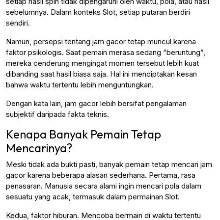
setiap hasil spin tidak dipengaruhi oleh waktu, pola, atau hasil
sebelumnya. Dalam konteks Slot, setiap putaran berdiri
sendiri.
Namun, persepsi tentang jam gacor tetap muncul karena
faktor psikologis. Saat pemain merasa sedang “beruntung”,
mereka cenderung mengingat momen tersebut lebih kuat
dibanding saat hasil biasa saja. Hal ini menciptakan kesan
bahwa waktu tertentu lebih menguntungkan.
Dengan kata lain, jam gacor lebih bersifat pengalaman
subjektif daripada fakta teknis.
Kenapa Banyak Pemain Tetap
Mencarinya?
Meski tidak ada bukti pasti, banyak pemain tetap mencari jam
gacor karena beberapa alasan sederhana. Pertama, rasa
penasaran. Manusia secara alami ingin mencari pola dalam
sesuatu yang acak, termasuk dalam permainan Slot.
Kedua, faktor hiburan. Mencoba bermain di waktu tertentu