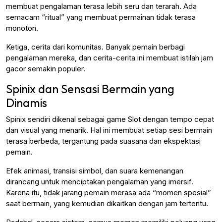
membuat pengalaman terasa lebih seru dan terarah. Ada
semacam “ritual” yang membuat permainan tidak terasa
monoton.
Ketiga, cerita dari komunitas. Banyak pemain berbagi
pengalaman mereka, dan cerita-cerita ini membuat istilah jam
gacor semakin populer.
Spinix dan Sensasi Bermain yang
Dinamis
Spinix sendiri dikenal sebagai game Slot dengan tempo cepat
dan visual yang menarik. Hal ini membuat setiap sesi bermain
terasa berbeda, tergantung pada suasana dan ekspektasi
pemain.
Efek animasi, transisi simbol, dan suara kemenangan
dirancang untuk menciptakan pengalaman yang imersif.
Karena itu, tidak jarang pemain merasa ada “momen spesial”
saat bermain, yang kemudian dikaitkan dengan jam tertentu.