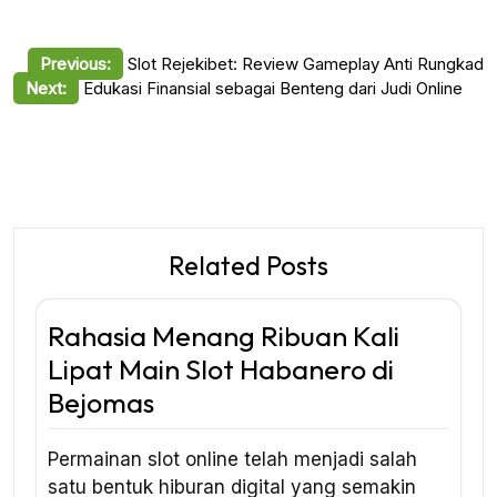
Post
Previous:
Slot Rejekibet: Review Gameplay Anti Rungkad
Next:
Edukasi Finansial sebagai Benteng dari Judi Online
navigation
Related Posts
Rahasia Menang Ribuan Kali
Lipat Main Slot Habanero di
Bejomas
Permainan slot online telah menjadi salah
satu bentuk hiburan digital yang semakin