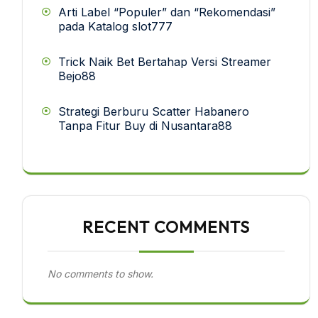
Arti Label “Populer” dan “Rekomendasi”
pada Katalog slot777
Trick Naik Bet Bertahap Versi Streamer
Bejo88
Strategi Berburu Scatter Habanero
Tanpa Fitur Buy di Nusantara88
RECENT COMMENTS
No comments to show.