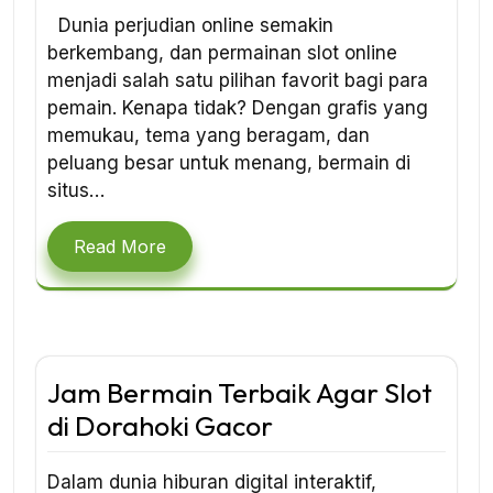
Dunia perjudian online semakin
berkembang, dan permainan slot online
menjadi salah satu pilihan favorit bagi para
pemain. Kenapa tidak? Dengan grafis yang
memukau, tema yang beragam, dan
peluang besar untuk menang, bermain di
situs…
Read More
Jam Bermain Terbaik Agar Slot
di Dorahoki Gacor
Dalam dunia hiburan digital interaktif,