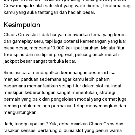
Crew menjadi salah satu slot yang wajib dicoba, terutama bagi
kamu yang suka tantangan dan hadiah besar.
Kesimpulan
Chaos Crew slot tidak hanya menawarkan tema yang keren
dan gameplay seru, tapi juga potensi kemenangan yang luar
biasa besar, mencapai 10.000 kali lipat taruhan. Melalui fitur
free spins dan multiplier progresif, peluang untuk meraih
jackpot besar sangat terbuka lebar.
Simulasi cara mendapatkan kemenangan besar ini bisa
menjadi panduan sederhana agar kamu lebih paham
bagaimana memanfaatkan setiap fitur dalam slot ini. Ingat,
meskipun keberuntungan sangat menentukan, strategi
bermain yang baik dan pengelolaan modal yang cermat juga
penting untuk menjaga permainan tetap menyenangkan dan
menguntungkan.
Jadi, tunggu apa lagi? Yuk, coba mainkan Chaos Crew dan
rasakan sensasi bertarung di dunia slot yang penuh warna