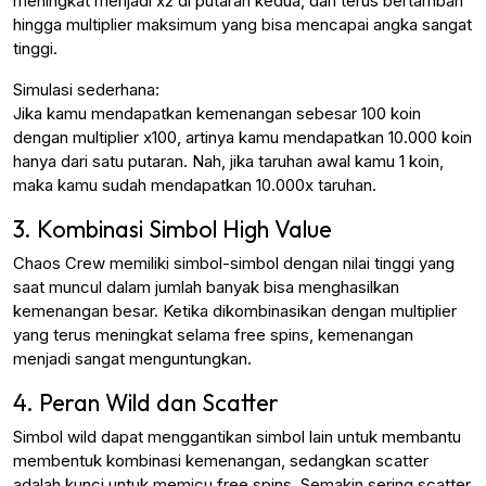
meningkat menjadi x2 di putaran kedua, dan terus bertambah
hingga multiplier maksimum yang bisa mencapai angka sangat
tinggi.
Simulasi sederhana:
Jika kamu mendapatkan kemenangan sebesar 100 koin
dengan multiplier x100, artinya kamu mendapatkan 10.000 koin
hanya dari satu putaran. Nah, jika taruhan awal kamu 1 koin,
maka kamu sudah mendapatkan 10.000x taruhan.
3. Kombinasi Simbol High Value
Chaos Crew memiliki simbol-simbol dengan nilai tinggi yang
saat muncul dalam jumlah banyak bisa menghasilkan
kemenangan besar. Ketika dikombinasikan dengan multiplier
yang terus meningkat selama free spins, kemenangan
menjadi sangat menguntungkan.
4. Peran Wild dan Scatter
Simbol wild dapat menggantikan simbol lain untuk membantu
membentuk kombinasi kemenangan, sedangkan scatter
adalah kunci untuk memicu free spins. Semakin sering scatter