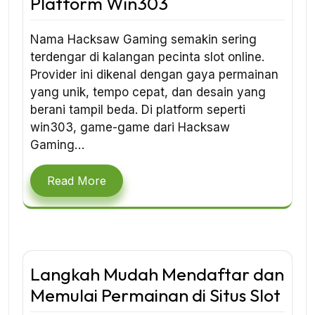
Platform Win303
Nama Hacksaw Gaming semakin sering
terdengar di kalangan pecinta slot online.
Provider ini dikenal dengan gaya permainan
yang unik, tempo cepat, dan desain yang
berani tampil beda. Di platform seperti
win303, game-game dari Hacksaw
Gaming…
Read More
Langkah Mudah Mendaftar dan
Memulai Permainan di Situs Slot