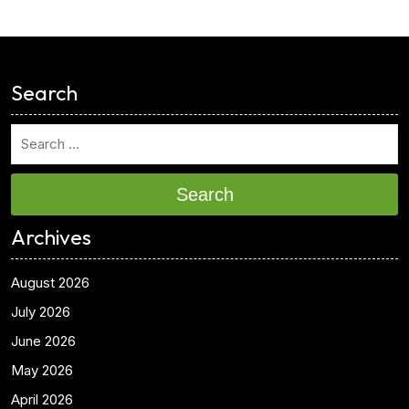
<
Search
Search
Archives
August 2026
July 2026
June 2026
May 2026
April 2026