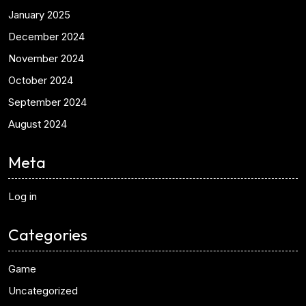
January 2025
December 2024
November 2024
October 2024
September 2024
August 2024
Meta
Log in
Categories
Game
Uncategorized