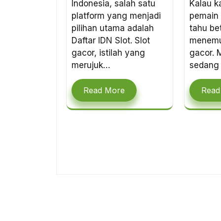
Indonesia, salah satu
Kalau 
platform yang menjadi
pemain s
pilihan utama adalah
tahu be
Daftar IDN Slot. Slot
menemuk
gacor, istilah yang
gacor. 
merujuk…
sedang 
Read More
Read