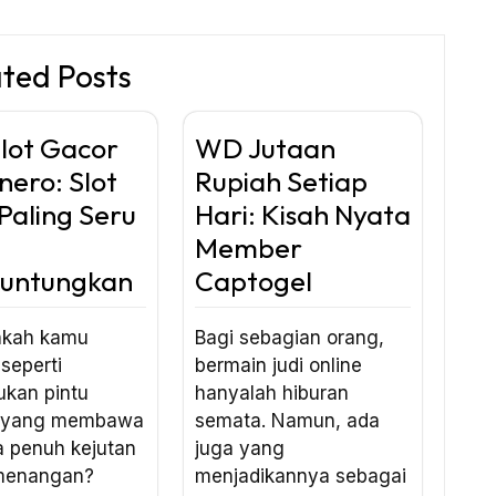
ated Posts
Slot Gacor
WD Jutaan
ero: Slot
Rupiah Setiap
Paling Seru
Hari: Kisah Nyata
Member
untungkan
Captogel
kah kamu
Bagi sebagian orang,
seperti
bermain judi online
kan pintu
hanyalah hiburan
a yang membawa
semata. Namun, ada
a penuh kejutan
juga yang
menangan?
menjadikannya sebagai