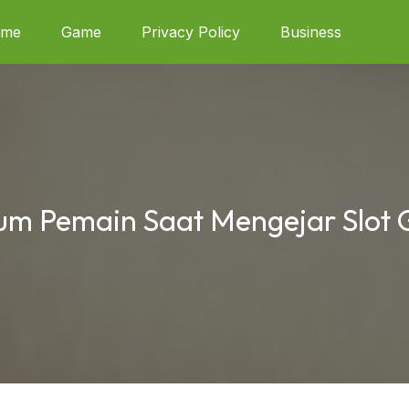
me
Game
Privacy Policy
Business
m Pemain Saat Mengejar Slot