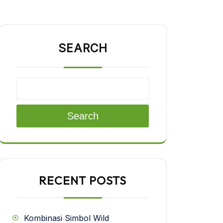
SEARCH
Search
RECENT POSTS
Kombinasi Simbol Wild