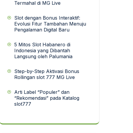
Termahal di MG Live
Slot dengan Bonus Interaktif:
Evolusi Fitur Tambahan Menuju
Pengalaman Digital Baru
5 Mitos Slot Habanero di
Indonesia yang Dibantah
Langsung oleh Palumania
Step-by-Step Aktivasi Bonus
Rollingan slot 777 MG Live
Arti Label “Populer” dan
“Rekomendasi” pada Katalog
slot777