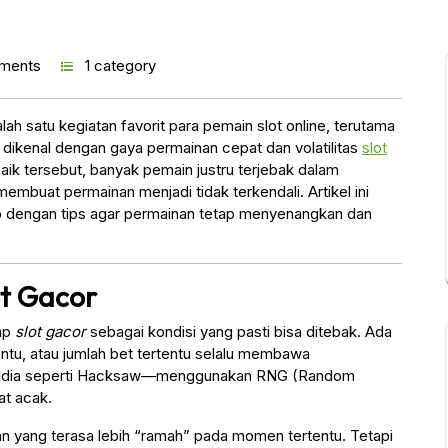
ments
1 category
h satu kegiatan favorit para pemain slot online, terutama
ikenal dengan gaya permainan cepat dan volatilitas
slot
aik tersebut, banyak pemain justru terjebak dalam
mbuat permainan menjadi tidak terkendali. Artikel ini
p dengan tips agar permainan tetap menyenangkan dan
ot Gacor
gap
slot gacor
sebagai kondisi yang pasti bisa ditebak. Ada
entu, atau jumlah bet tertentu selalu membawa
nyedia seperti Hacksaw—menggunakan RNG (Random
at acak.
 yang terasa lebih “ramah” pada momen tertentu. Tetapi