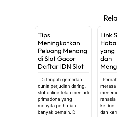
Rel
Tips
Link 
Meningkatkan
Haban
Peluang Menang
yang 
di Slot Gacor
dan
Daftar IDN Slot
Meng
Di tengah gemerlap
Pernah
dunia perjudian daring,
merasa 
slot online telah menjadi
menemu
primadona yang
rahasi
menyita perhatian
ke duni
banyak pemain. Di
dan ke