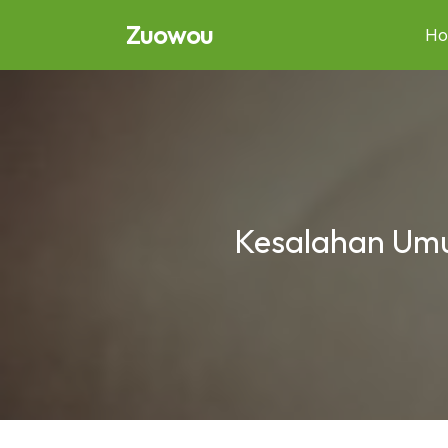
Skip
Zuowou
to
Ho
content
Kesalahan Umu