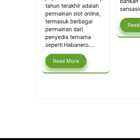
bahkan 
tahun terakhir adalah
sensasi
permainan slot online,
termasuk berbagai
Read
permainan dari
penyedia ternama
seperti Habanero.…
Read More