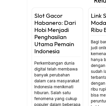
Rel
Slot Gacor
Link 
Habanero: Dari
Modal
Hobi Menjadi
Ribu 
Penghasilan
Bagi ba
Utama Pemain
judi on
Indonesia
kemena
hanya b
Perkembangan dunia
dengan
digital telah membawa
sudah 
banyak perubahan
terbanta
dalam cara masyarakat
dengan 
Indonesia menikmati
ribu ru
hiburan. Salah satu
bisa m
fenomena yang cukup
perunt
populer dalam beberapa