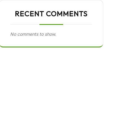
RECENT COMMENTS
No comments to show.