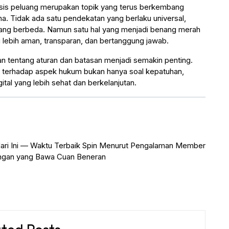
basis peluang merupakan topik yang terus berkembang
na. Tidak ada satu pendekatan yang berlaku universal,
ai yang berbeda. Namun satu hal yang menjadi benang merah
lebih aman, transparan, dan bertanggung jawab.
n tentang aturan dan batasan menjadi semakin penting.
 terhadap aspek hukum bukan hanya soal kepatuhan,
tal yang lebih sehat dan berkelanjutan.
ari Ini — Waktu Terbaik Spin Menurut Pengalaman Member
ungan yang Bawa Cuan Beneran