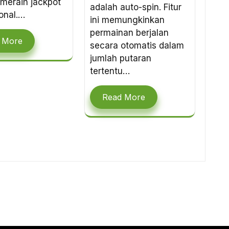
meraih jackpot
adalah auto-spin. Fitur
onal.…
ini memungkinkan
permainan berjalan
 More
secara otomatis dalam
jumlah putaran
tertentu…
Read More