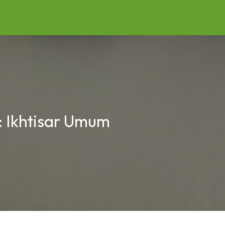
: Ikhtisar Umum