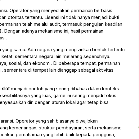
sensi. Operator yang menyediakan permainan berbasis
i otoritas tertentu. Lisensi ini tidak hanya menjadi bukti
permainan telah melalui audit, termasuk pengujian keadilan
 Dengan adanya mekanisme ini, hasil permainan
asi.
n yang sama. Ada negara yang mengizinkan bentuk tertentu
ketat, sementara negara lain melarang sepenuhnya.
daya, sosial, dan ekonomi. Di beberapa tempat, permainan
al, sementara di tempat lain dianggap sebagai aktivitas
i
slot
menjadi contoh yang sering dibahas dalam konteks
ksesibilitasnya yang luas, game ini sering menjadi fokus
nyesuaikan diri dengan aturan lokal agar tetap bisa
sparansi. Operator yang sah biasanya diwajibkan
uang kemenangan, struktur pembayaran, serta mekanisme
emberikan pemahaman yang lebih baik kepada pengguna,