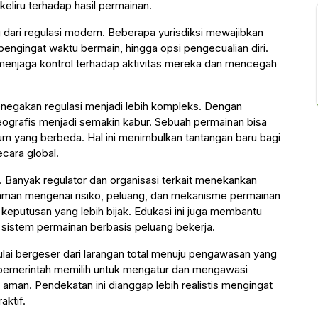
eliru terhadap hasil permainan.
 dari regulasi modern. Beberapa yurisdiksi mewajibkan
pengingat waktu bermain, hingga opsi pengecualian diri.
 menjaga kontrol terhadap aktivitas mereka dan mencegah
enegakan regulasi menjadi lebih kompleks. Dengan
 geografis menjadi semakin kabur. Sebuah permainan bisa
um yang berbeda. Hal ini menimbulkan tantangan baru bagi
cara global.
an. Banyak regulator dan organisasi terkait menekankan
ahaman mengenai risiko, peluang, dan mekanisme permainan
eputusan yang lebih bijak. Edukasi ini juga membantu
istem permainan berbasis peluang bekerja.
lai bergeser dari larangan total menuju pengawasan yang
a, pemerintah memilih untuk mengatur dan mengawasi
g aman. Pendekatan ini dianggap lebih realistis mengingat
aktif.