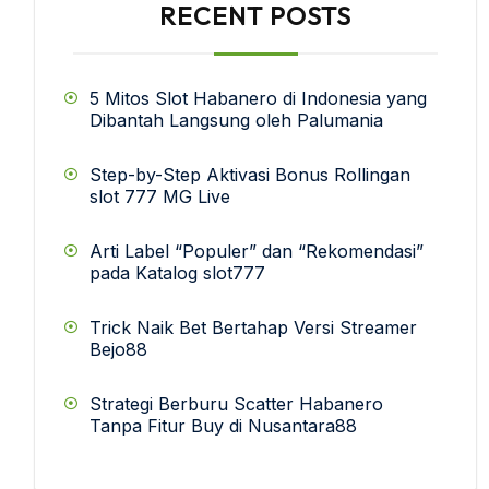
RECENT POSTS
5 Mitos Slot Habanero di Indonesia yang
Dibantah Langsung oleh Palumania
Step-by-Step Aktivasi Bonus Rollingan
slot 777 MG Live
Arti Label “Populer” dan “Rekomendasi”
pada Katalog slot777
Trick Naik Bet Bertahap Versi Streamer
Bejo88
Strategi Berburu Scatter Habanero
Tanpa Fitur Buy di Nusantara88