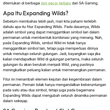
ditemukan di berbagai
slot gacor terbaru
dari SA Gaming.
Apa Itu Expanding Wilds?
Sebelum membahas lebih jauh, mari kita pahami terlebih
dahulu apa itu fitur Expanding Wilds. Pada dasarnya, Wilds
adalah simbol yang dapat menggantikan simbol lain dalam
permainan untuk membentuk kombinasi yang menang. Nah,
pada Expanding Wilds, simbol Wild ini tidak hanya
menggantikan simbol lain, tetapi juga memperluas dirinya
untuk menutupi seluruh gulungan. Jadi, bayangkan saja jika
kalian mendapatkan Wild di gulungan pertama, maka seluruh
gulungan itu akan berubah menjadi Wild, yang pastinya
meningkatkan peluang kalian untuk memenangkan permainan.
Fitur ini menambah elemen kejutan dan kegembiraan dalam
permainan. Pemain tidak hanya mengandalkan keberuntungan
pada satu atau dua simbol, tetapi juga pada bagaimana
Expanding Wilds dapat mengubah seluruh dinamika permainan
dalam sekejap.