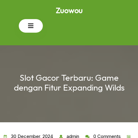
Skip
Zuowou
to
content
Open
Button
Slot Gacor Terbaru: Game
dengan Fitur Expanding Wilds
30 December, 2024
admin
0 Comments