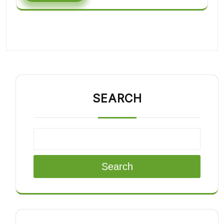
SEARCH
Search