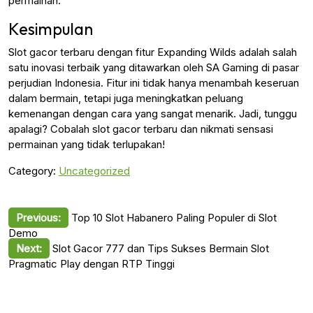
permainan.
Kesimpulan
Slot gacor terbaru dengan fitur Expanding Wilds adalah salah
satu inovasi terbaik yang ditawarkan oleh SA Gaming di pasar
perjudian Indonesia. Fitur ini tidak hanya menambah keseruan
dalam bermain, tetapi juga meningkatkan peluang
kemenangan dengan cara yang sangat menarik. Jadi, tunggu
apalagi? Cobalah slot gacor terbaru dan nikmati sensasi
permainan yang tidak terlupakan!
Category:
Uncategorized
Post
Previous:
Top 10 Slot Habanero Paling Populer di Slot
Demo
navigation
Next:
Slot Gacor 777 dan Tips Sukses Bermain Slot
Pragmatic Play dengan RTP Tinggi