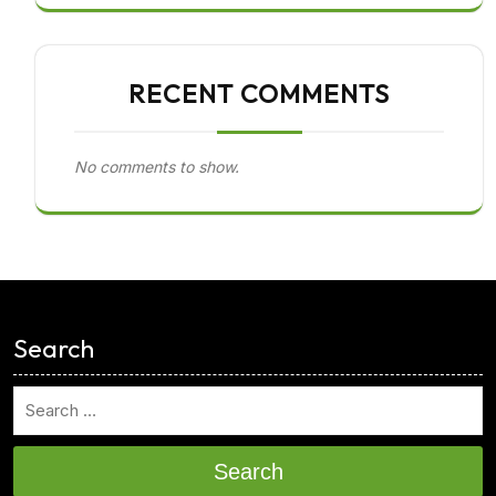
RECENT COMMENTS
No comments to show.
<
Search
Search