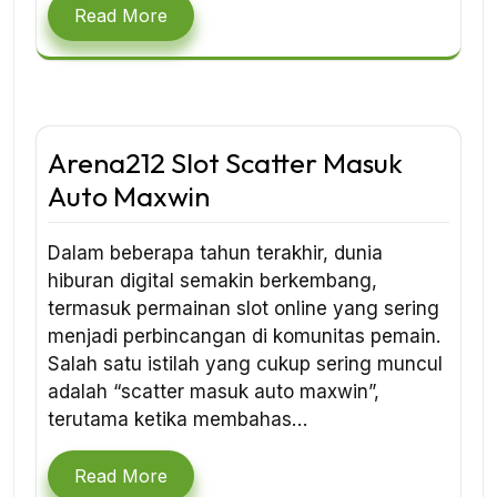
Read More
Arena212 Slot Scatter Masuk
Auto Maxwin
Dalam beberapa tahun terakhir, dunia
hiburan digital semakin berkembang,
termasuk permainan slot online yang sering
menjadi perbincangan di komunitas pemain.
Salah satu istilah yang cukup sering muncul
adalah “scatter masuk auto maxwin”,
terutama ketika membahas…
Read More