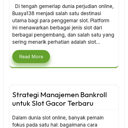
Di tengah gemerlap dunia perjudian online,
Buaya138 menjadi salah satu destinasi
utama bagi para penggemar slot. Platform
ini menawarkan berbagai jenis slot dari
berbagai pengembang, dan salah satu yang
sering menarik perhatian adalah slot…
Read More
Strategi Manajemen Bankroll
untuk Slot Gacor Terbaru
Dalam dunia slot online, banyak pemain
fokus pada satu hal: bagaimana cara