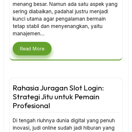
menang besar. Namun ada satu aspek yang
sering diabaikan, padahal justru menjadi
kunci utama agar pengalaman bermain
tetap stabil dan menyenangkan, yaitu
manajemen…
Read More
Rahasia Juragan Slot Login:
Strategi Jitu untuk Pemain
Profesional
Di tengah riuhnya dunia digital yang penuh
inovasi, judi online sudah jadi hiburan yang