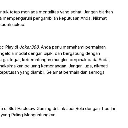
 untuk tetap menjaga mentalitas yang sehat. Jangan biarkan
sa mempengaruhi pengambilan keputusan Anda. Nikmati
a sudah cukup.
ic Play di
Joker388
, Anda perlu memahami permainan
engelola modal dengan bijak, dan bergabung dengan
ga. Ingat, keberuntungan mungkin berpihak pada Anda,
emaksimalkan peluang kemenangan. Jangan lupa, nikmati
 keputusan yang diambil. Selamat bermain dan semoga
di Slot Hacksaw Gaming di Link Judi Bola dengan Tips Ini
l yang Paling Menguntungkan