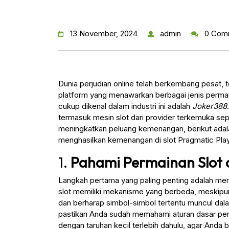
13 November, 2024
admin
0 Com
Dunia perjudian online telah berkembang pesat, 
platform yang menawarkan berbagai jenis perma
cukup dikenal dalam industri ini adalah
Joker388
termasuk mesin slot dari provider terkemuka sepe
meningkatkan peluang kemenangan, berikut adala
menghasilkan kemenangan di slot Pragmatic Play
1.
Pahami Permainan Slot 
Langkah pertama yang paling penting adalah mema
slot memiliki mekanisme yang berbeda, meskipu
dan berharap simbol-simbol tertentu muncul da
pastikan Anda sudah memahami aturan dasar pe
dengan taruhan kecil terlebih dahulu, agar And