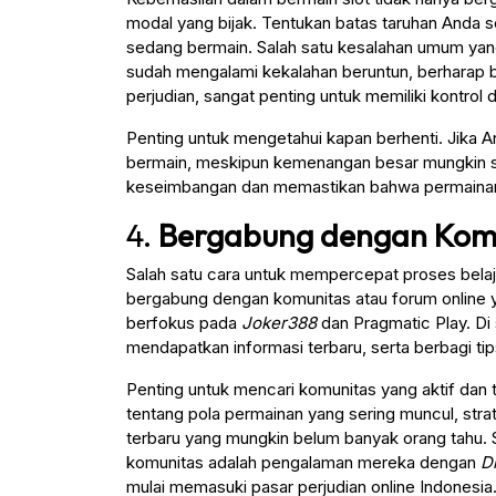
modal yang bijak. Tentukan batas taruhan Anda s
sedang bermain. Salah satu kesalahan umum yang
sudah mengalami kekalahan beruntun, berharap 
perjudian, sangat penting untuk memiliki kontrol di
Penting untuk mengetahui kapan berhenti. Jika 
bermain, meskipun kemenangan besar mungkin s
keseimbangan dan memastikan bahwa permaina
4.
Bergabung dengan Komu
Salah satu cara untuk mempercepat proses bel
bergabung dengan komunitas atau forum online 
berfokus pada
Joker388
dan Pragmatic Play. Di
mendapatkan informasi terbaru, serta berbagi tips
Penting untuk mencari komunitas yang aktif dan 
tentang pola permainan yang sering muncul, stra
terbaru yang mungkin belum banyak orang tahu. S
komunitas adalah pengalaman mereka dengan
D
mulai memasuki pasar perjudian online Indones