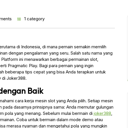
ments
1 category
terutama di Indonesia, di mana pemain semakin memilih
inan dengan pengalaman yang seru. Salah satu nama yang
. Platform ini menawarkan berbagai permainan slot,
rti Pragmatic Play. Bagi para pemain yang ingin
h beberapa tips cepat yang bisa Anda terapkan untuk
 di Joker388.
dengan Baik
hami cara kerja mesin slot yang Anda pilih. Setiap mesin
n pada dasarnya prinsipnya sama: Anda memutar gulungan
lam pola yang menang. Sebelum mulai bermain di
joker388
,
rmainan. Coba untuk bermain dalam mode demo atau
a bisa merasa nyaman dan mengetahui pola yang mungkin