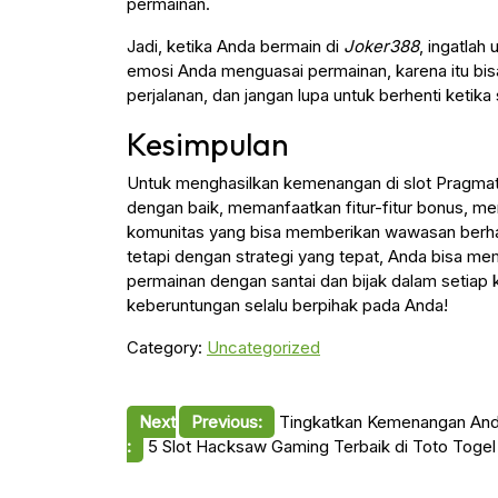
permainan.
Jadi, ketika Anda bermain di
Joker388
, ingatlah
emosi Anda menguasai permainan, karena itu bi
perjalanan, dan jangan lupa untuk berhenti ketik
Kesimpulan
Untuk menghasilkan kemenangan di slot Pragmat
dengan baik, memanfaatkan fitur-fitur bonus, m
komunitas yang bisa memberikan wawasan berhar
tetapi dengan strategi yang tepat, Anda bisa m
permainan dengan santai dan bijak dalam setiap
keberuntungan selalu berpihak pada Anda!
Category:
Uncategorized
Post
Next
Previous:
Tingkatkan Kemenangan Anda 
:
5 Slot Hacksaw Gaming Terbaik di Toto Toge
navigation