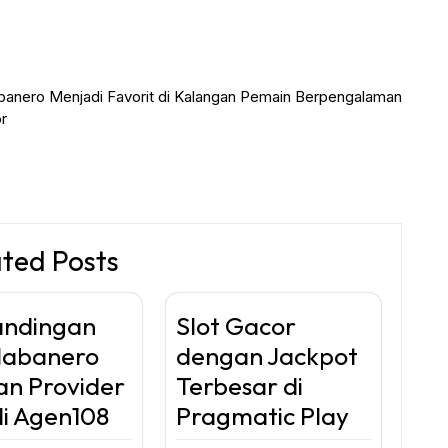
anero Menjadi Favorit di Kalangan Pemain Berpengalaman
r
ated Posts
andingan
Slot Gacor
Habanero
dengan Jackpot
n Provider
Terbesar di
di Agen108
Pragmatic Play