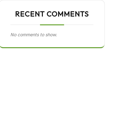
RECENT COMMENTS
No comments to show.