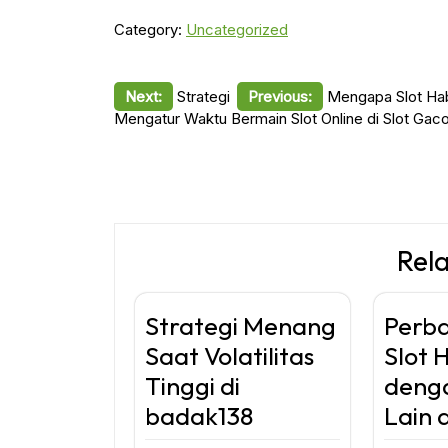
Category:
Uncategorized
Post
Next:
Strategi
Previous:
Mengapa Slot Hab
Mengatur Waktu Bermain Slot Online di Slot Gaco
navigation
Rel
Strategi Menang
Perb
Saat Volatilitas
Slot 
Tinggi di
denga
badak138
Lain 