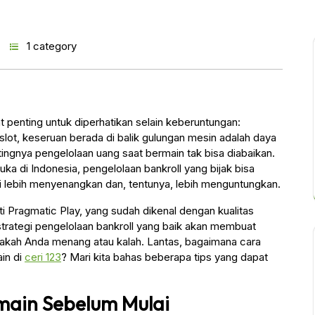
1 category
at penting untuk diperhatikan selain keberuntungan:
slot, keseruan berada di balik gulungan mesin adalah daya
ntingnya pengelolaan uang saat bermain tak bisa diabaikan.
muka di Indonesia, pengelolaan bankroll yang bijak bisa
lebih menyenangkan dan, tentunya, lebih menguntungkan.
i Pragmatic Play, yang sudah dikenal dengan kualitas
 strategi pengelolaan bankroll yang baik akan membuat
pakah Anda menang atau kalah. Lantas, bagaimana cara
in di
ceri 123
? Mari kita bahas beberapa tips yang dapat
main Sebelum Mulai