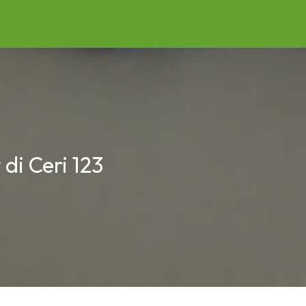
di Ceri 123