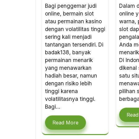
Bagi penggemar judi
Dalam d
online, bermain slot
online 
atau permainan kasino
warna, p
dengan volatilitas tinggi
slot da
sering kali menjadi
pengal
tantangan tersendiri. Di
Anda me
badak138, banyak
menarik
permainan menarik
Di Indo
yang menawarkan
dikenal
hadiah besar, namun
satu si
dengan risiko lebih
menawa
tinggi karena
pilihan 
volatilitasnya tinggi.
berbag
Bagi…
Read
Read More