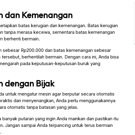
ian dan Kemenangan
enetapkan batas kerugian dan kemenangan. Batas kerugian
gkan tanpa merasa kecewa, sementara batas kemenangan
m berhenti bermain.
an sebesar Rp200.000 dan batas kemenangan sebesar
tersebut, berhentilah bermain. Dengan cara ini, Anda bisa
 mengarah pada keputusan-keputusan buruk yang
n dengan Bijak
nda untuk mengatur mesin agar berputar secara otomatis
ni praktis dan menyenangkan, Anda perlu menggunakannya
ara otomatis tanpa batasan yang jelas.
a banyak putaran yang ingin Anda mainkan dan pastikan itu
n. Jangan sampai Anda terpancing untuk terus bermain
.