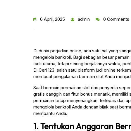
6 April, 2025
admin
0 Comments
Di dunia perjudian online, ada satu hal yang sang
mengelola bankroll. Bagi sebagian besar pemain 
tarik utama, tetapi seiring berjalannya waktu, pe
Di Ceri 123, salah satu platform judi online terke
membuat pengalaman bermain slot Anda menjadi 
Saat bermain permainan slot dari penyedia sepert
grafis canggih dan fitur bonus menarik, memiliki
permainan tetap menyenangkan, terlepas dari a
mengelola bankroll Anda dengan bijak saat berma
membantu Anda.
1. Tentukan Anggaran Ber