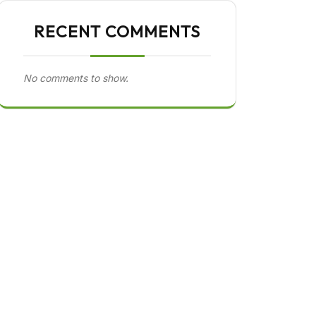
RECENT COMMENTS
No comments to show.