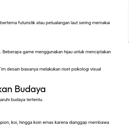
ertema futuristik atau petualangan laut sering memakai
si. Beberapa game menggunakan hijau untuk menciptakan
Tim desain biasanya melakukan riset psikologi visual
ikan Budaya
garuhi budaya tertentu.
mpion, koi, hingga koin emas karena dianggap membawa