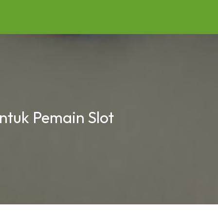
ntuk Pemain Slot