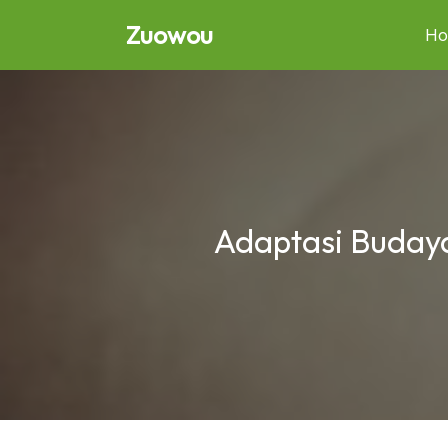
Skip
Zuowou
to
Ho
content
Adaptasi Budaya