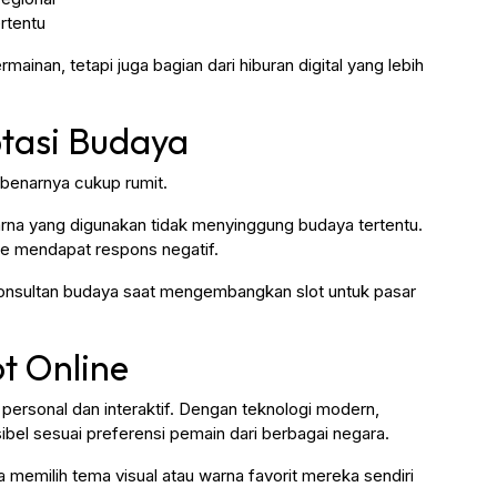
rtentu
ainan, tetapi juga bagian dari hiburan digital yang lebih
tasi Budaya
ebenarnya cukup rumit.
arna yang digunakan tidak menyinggung budaya tertentu.
e mendapat respons negatif.
 konsultan budaya saat mengembangkan slot untuk pasar
t Online
personal dan interaktif. Dengan teknologi modern,
bel sesuai preferensi pemain dari berbagai negara.
 memilih tema visual atau warna favorit mereka sendiri