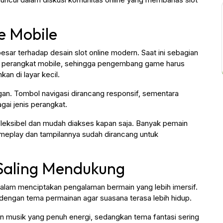
e Mobile
r terhadap desain slot online modern. Saat ini sebagian
lui perangkat mobile, sehingga pengembang game harus
an di layar kecil.
egan. Tombol navigasi dirancang responsif, sementara
agai jenis perangkat.
 fleksibel dan mudah diakses kapan saja. Banyak pemain
meplay dan tampilannya sudah dirancang untuk
 Saling Mendukung
g dalam menciptakan pengalaman bermain yang lebih imersif.
 dengan tema permainan agar suasana terasa lebih hidup.
n musik yang penuh energi, sedangkan tema fantasi sering