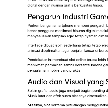
digital dengan nuansa grafis berkualitas tinggi.
Pengaruh Industri Gam
Perkembangan smartphone memberi pengaruh besa
besar pengguna menikmati hiburan digital mela
menyesuaikan tampilan agar tetap nyaman dimaink
Interface dibuat lebih sederhana tetapi tetap el
animasi dioptimalkan agar berjalan lancar di berb
Pendekatan ini membuat slot online terasa lebih
menikmati permainan sambil bersantai karena ga
pengalaman mobile yang praktis.
Audio dan Visual yang
Selain grafis, audio juga menjadi bagian pentin
Musik latar dan efek suara biasanya disesuaikan
Misalnya, slot bertema petualangan menggunaka