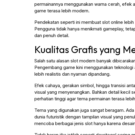
permainannya menggunakan warna cerah, efek an
game terasa lebih modern.
Pendekatan seperti ini membuat slot online lebih
Pengguna tidak hanya menikmati gameplay, tetapi
dan penuh detail.
Kualitas Grafis yang M
Salah satu alasan slot modern banyak dibicarakan
Pengembang game kini menggunakan teknologi ani
lebih realistis dan nyaman dipandang.
Efek cahaya, gerakan simbol, hingga transisi ant
visual yang menyenangkan. Bahkan detail kecil se
perhatian tinggi agar tema permainan terasa lebih
Tema yang digunakan juga sangat beragam. Ada s
dunia futuristik dengan tampilan visual yang pen
mencoba berbagai jenis slot hanya karena desain
Tidak heran jika istilah seperti dewitogel serin