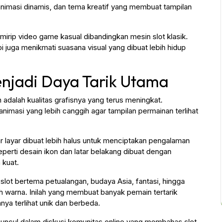
imasi dinamis, dan tema kreatif yang membuat tampilan
 mirip video game kasual dibandingkan mesin slot klasik.
 juga menikmati suasana visual yang dibuat lebih hidup
enjadi Daya Tarik Utama
 adalah kualitas grafisnya yang terus meningkat.
masi yang lebih canggih agar tampilan permainan terlihat
ar layar dibuat lebih halus untuk menciptakan pengalaman
perti desain ikon dan latar belakang dibuat dengan
 kuat.
lot bertema petualangan, budaya Asia, fantasi, hingga
uh warna. Inilah yang membuat banyak pemain tertarik
nya terlihat unik dan berbeda.
g muncul dalam diskusi komunitas online yang membahas slot