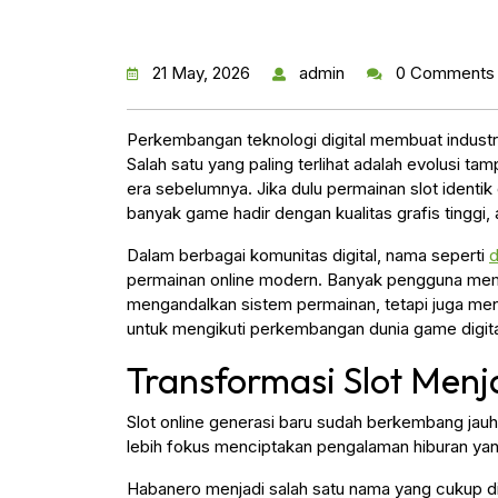
21 May, 2026
admin
0 Comments
Perkembangan teknologi digital membuat industr
Salah satu yang paling terlihat adalah evolusi tam
era sebelumnya. Jika dulu permainan slot identi
banyak game hadir dengan kualitas grafis tinggi, 
Dalam berbagai komunitas digital, nama seperti
d
permainan online modern. Banyak pengguna memba
mengandalkan sistem permainan, tetapi juga me
untuk mengikuti perkembangan dunia game digital
Transformasi Slot Menj
Slot online generasi baru sudah berkembang jauh
lebih fokus menciptakan pengalaman hiburan yang 
Habanero menjadi salah satu nama yang cukup di