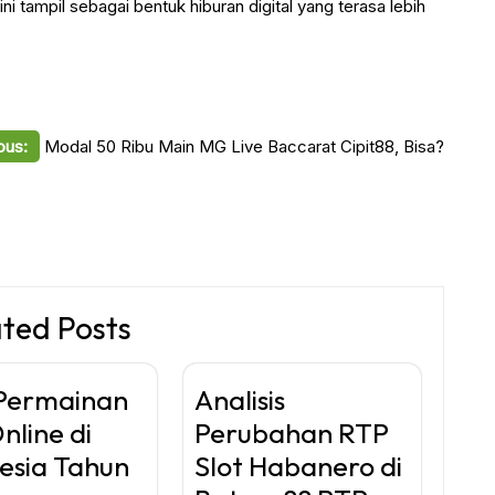
ini tampil sebagai bentuk hiburan digital yang terasa lebih
ous:
Modal 50 Ribu Main MG Live Baccarat Cipit88, Bisa?
ated Posts
 Permainan
Analisis
nline di
Perubahan RTP
esia Tahun
Slot Habanero di