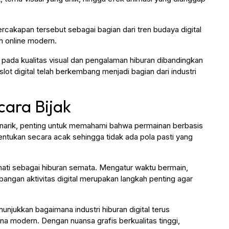
cakapan tersebut sebagai bagian dari tren budaya digital
 online modern.
 pada kualitas visual dan pengalaman hiburan dibandingkan
lot digital telah berkembang menjadi bagian dari industri
cara Bijak
enarik, penting untuk memahami bahwa permainan berbasis
itentukan secara acak sehingga tidak ada pola pasti yang
kmati sebagai hiburan semata. Mengatur waktu bermain,
ngan aktivitas digital merupakan langkah penting agar
jukkan bagaimana industri hiburan digital terus
a modern. Dengan nuansa grafis berkualitas tinggi,