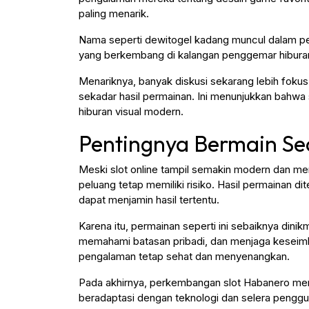
paling menarik.
Nama seperti dewitogel kadang muncul dalam per
yang berkembang di kalangan penggemar hiburan
Menariknya, banyak diskusi sekarang lebih fokus
sekadar hasil permainan. Ini menunjukkan bahwa s
hiburan visual modern.
Pentingnya Bermain Se
Meski slot online tampil semakin modern dan m
peluang tetap memiliki risiko. Hasil permainan d
dapat menjamin hasil tertentu.
Karena itu, permainan seperti ini sebaiknya dini
memahami batasan pribadi, dan menjaga keseimba
pengalaman tetap sehat dan menyenangkan.
Pada akhirnya, perkembangan slot Habanero menun
beradaptasi dengan teknologi dan selera penggun