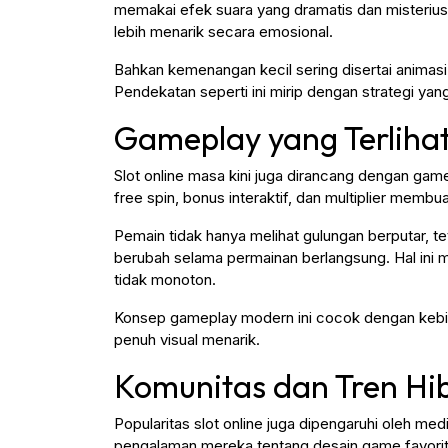
memakai efek suara yang dramatis dan misterius
lebih menarik secara emosional.
Bahkan kemenangan kecil sering disertai animas
Pendekatan seperti ini mirip dengan strategi ya
Gameplay yang Terliha
Slot online masa kini juga dirancang dengan gamep
free spin, bonus interaktif, dan multiplier membua
Pemain tidak hanya melihat gulungan berputar, te
berubah selama permainan berlangsung. Hal ini 
tidak monoton.
Konsep gameplay modern ini cocok dengan kebia
penuh visual menarik.
Komunitas dan Tren Hib
Popularitas slot online juga dipengaruhi oleh me
pengalaman mereka tentang desain game favorit,