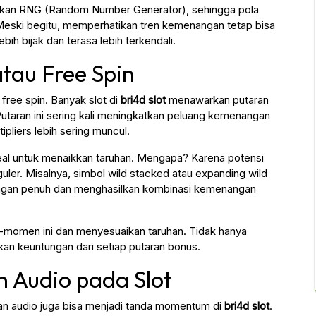
nakan RNG (Random Number Generator), sehingga pola
 Meski begitu, memperhatikan tren kemenangan tetap bisa
h bijak dan terasa lebih terkendali.
atau Free Spin
 free spin. Banyak slot di
bri4d slot
menawarkan putaran
utaran ini sering kali meningkatkan peluang kemenangan
ipliers lebih sering muncul.
deal untuk menaikkan taruhan. Mengapa? Karena potensi
uler. Misalnya, simbol wild stacked atau expanding wild
ungan penuh dan menghasilkan kombinasi kemenangan
momen ini dan menyesuaikan taruhan. Tidak hanya
an keuntungan dari setiap putaran bonus.
n Audio pada Slot
 dan audio juga bisa menjadi tanda momentum di
bri4d slot
.