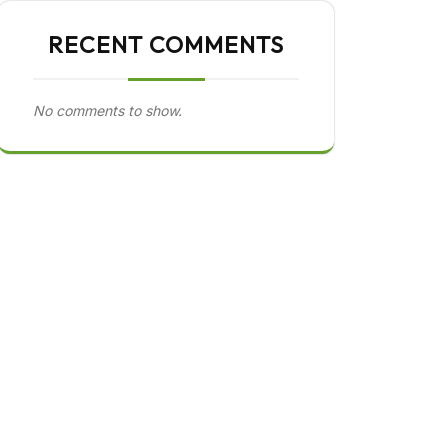
RECENT COMMENTS
No comments to show.