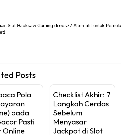
main Slot Hacksaw Gaming di eos77 Alternatif untuk Pemula
et!
ated Posts
aca Pola
Checklist Akhir: 7
ayaran
Langkah Cerdas
ine) pada
Sebelum
Gacor Pasti
Menyasar
 Online
Jackpot di Slot