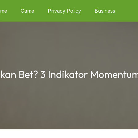
me
Game
Privacy Policy
Business
kan Bet? 3 Indikator Momentum