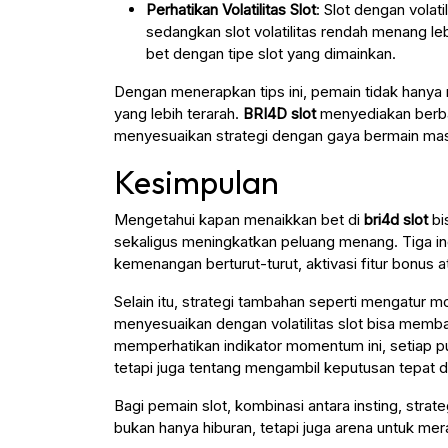
Perhatikan Volatilitas Slot
: Slot dengan volat
sedangkan slot volatilitas rendah menang lebi
bet dengan tipe slot yang dimainkan.
Dengan menerapkan tips ini, pemain tidak hanya
yang lebih terarah.
BRI4D slot
menyediakan berbag
menyesuaikan strategi dengan gaya bermain ma
Kesimpulan
Mengetahui kapan menaikkan bet di
bri4d slot
bi
sekaligus meningkatkan peluang menang. Tiga ind
kemenangan berturut-turut, aktivasi fitur bonus a
Selain itu, strategi tambahan seperti mengatur 
menyesuaikan dengan volatilitas slot bisa memb
memperhatikan indikator momentum ini, setiap 
tetapi juga tentang mengambil keputusan tepat
Bagi pemain slot, kombinasi antara insting, stra
bukan hanya hiburan, tetapi juga arena untuk mera