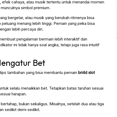
 efek cahaya, atau musik tertentu untuk menandai momen
u munculnya simbol premium.
yang bergetar, atau musik yang berubah ritmenya bisa
 peluang menang lebih tinggi. Pemain yang peka bisa
gan lebih percaya diri.
a membuat pengalaman bermain lebih interaktif dan
or ini tidak hanya soal angka, tetapi juga rasa intuitif
engatur Bet
apa tips tambahan yang bisa membantu pemain
bri4d slot
untuk selalu menaikkan bet. Tetapkan batas taruhan sesuai
sesuai harapan.
 bertahap, bukan sekaligus. Misalnya, setelah dua atau tiga
n sedikit demi sedikit.