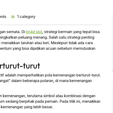
nts
1 category
ngan semata. Di
bri4d slot
, strategi bermain yang tepat bisa
ngkatkan peluang menang. Salah satu strategi penting
 menaikkan taruhan atau bet. Meskipun tidak ada cara
mentum yang bisa dijadikan acuan sebelum memutuskan
turut-turut
ktif adalah memperhatikan pola kemenangan berturut-turut.
hangat” dalam beberapa putaran, di mana kemenangan
an kemenangan, terutama simbol atau kombinasi dengan
ntum sedang berpihak pada pemain. Pada titik ini, menaikkan
 kemenangan yang lebih besar.