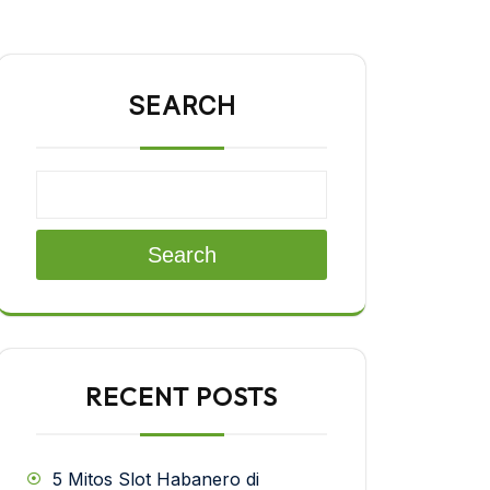
SEARCH
Search
RECENT POSTS
5 Mitos Slot Habanero di