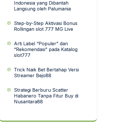
Indonesia yang Dibantah
Langsung oleh Palumania
Step-by-Step Aktivasi Bonus
Rollingan slot 777 MG Live
Arti Label “Populer” dan
“Rekomendasi” pada Katalog
slot777
Trick Naik Bet Bertahap Versi
Streamer Bejo88
Strategi Berburu Scatter
Habanero Tanpa Fitur Buy di
Nusantara88